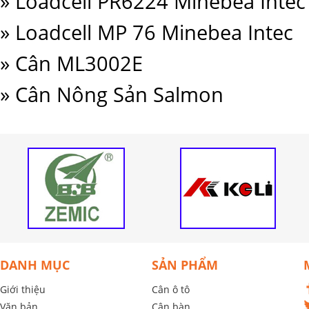
» Loadcell PR6224 Minebea Intec
» Loadcell MP 76 Minebea Intec
» Cân ML3002E
» Cân Nông Sản Salmon
DANH MỤC
SẢN PHẨM
Giới thiệu
Cân ô tô
Văn bản
Cân bàn