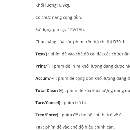
Khối lượng: 0.9kg.
Có chức năng cộng dồn.
Sử dụng pin sạc 12V/7Ah.
Chức năng của các phím trên bộ chỉ thị D30-1:
Test/
]
: phím để vào chế độ cài đặt các chức năng
Print/
¯
]
: phím để in ra khối lượng đang được hiể
Accum/
¬
]
: phím để cộng dồn khối lượng đang đư
Total Clear/
®
]
: phím để xóa khối lượng đang đ
Tare/Cancel
]
: phím trừ bì.
Zreo/Enter
]
: phím để cho bộ chỉ thị trở về 0.
Fn
]
: phím để vào chế độ hiệu chỉnh cân.