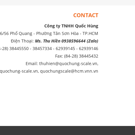
CONTACT
Công ty TNHH Quốc Hùng
86/56 Phổ Quang - Phường Tân Sơn Hòa - TP.HCM
Điện Thoại:
Ms. Thu Hiền 0938596644 (Zalo)
4-28) 38445550 - 38457334 - 62939145 - 62939146
Fax: (84-28) 38445432
Email: thuhien@quochung-scale.vn,
quochung-scale.vn, quochungscale@hcm.vnn.vn