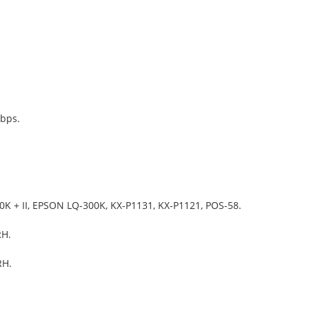
0bps.
00K + II, EPSON LQ-300K, KX-P1131, KX-P1121, POS-58.
RH.
RH.