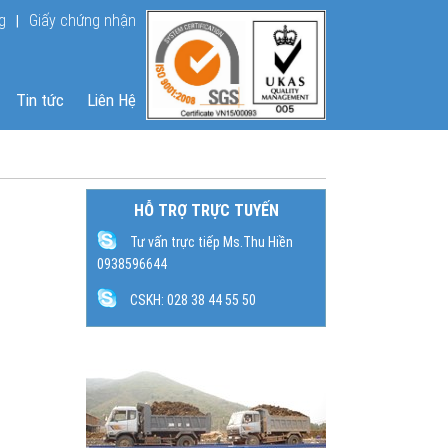
Đang online : 160
g
Giấy chứng nhận
|
Lượt truy cập : 600444
Tin tức
Liên Hệ
HỖ TRỢ TRỰC TUYẾN
Tư vấn trực tiếp Ms.Thu Hiền
0938596644
CSKH: 028 38 44 55 50