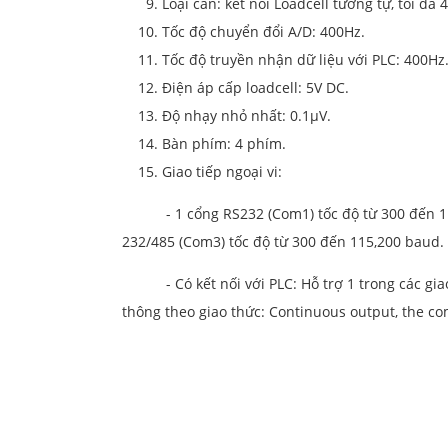
Loại cân: kết nối Loadcell tương tự, tối đa 
Tốc độ chuyển đổi A/D: 400Hz.
Tốc độ truyền nhận dữ liệu với PLC: 400Hz
Điện áp cấp loadcell: 5V DC.
Độ nhạy nhỏ nhất: 0.1µV.
Bàn phím: 4 phím.
Giao tiếp ngoại vi:
- 1 cổng RS232 (Com1) tốc độ từ 300 đến 115,
232/485 (Com3) tốc độ từ 300 đến 115,200 baud.
- Có kết nối với PLC: Hỗ trợ 1 trong các giao
thông theo giao thức: Continuous output, the 