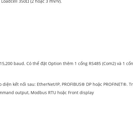
4 Loadcell 350Ω (2 hoặc 3 mV/V).
.
200 baud. Có thể đặt Option thêm 1 cổng RS485 (Com2) và 1 cổn
 diện kết nối sau: EtherNet/IP, PROFIBUS® DP hoặc PROFINET®. T
command output, Modbus RTU hoặc Front display