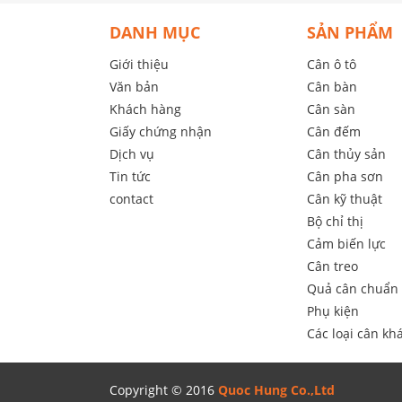
DANH MỤC
SẢN PHẨM
Giới thiệu
Cân ô tô
Văn bản
Cân bàn
Khách hàng
Cân sàn
Giấy chứng nhận
Cân đếm
Dịch vụ
Cân thủy sản
Tin tức
Cân pha sơn
contact
Cân kỹ thuật
Bộ chỉ thị
Cảm biến lực
Cân treo
Quả cân chuẩn
Phụ kiện
Các loại cân kha
Copyright © 2016
Quoc Hung Co.,Ltd