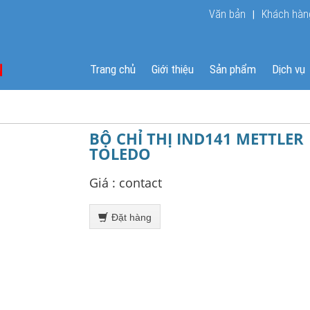
Văn bản
Khách hàn
|
Trang chủ
Giới thiệu
Sản phẩm
Dịch vụ
BỘ CHỈ THỊ IND141 METTLER
TOLEDO
Giá :
contact
Đặt hàng