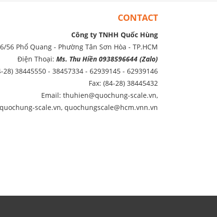
CONTACT
Công ty TNHH Quốc Hùng
86/56 Phổ Quang - Phường Tân Sơn Hòa - TP.HCM
Điện Thoại:
Ms. Thu Hiền 0938596644 (Zalo)
4-28) 38445550 - 38457334 - 62939145 - 62939146
Fax: (84-28) 38445432
Email: thuhien@quochung-scale.vn,
quochung-scale.vn, quochungscale@hcm.vnn.vn