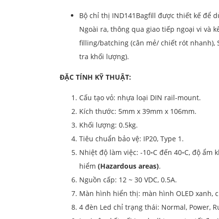
Bộ chỉ thị IND141Bagfill được thiết kế để 
Ngoài ra, thông qua giao tiếp ngoại vi và 
filling/batching (cân mẻ/ chiết rót nhanh),
tra khối lượng).
ĐẶC TÍNH KỸ THUẬT:
Cấu tạo vỏ: nhựa loại DIN rail-mount.
Kích thước: 5mm x 39mm x 106mm.
Khối lượng: 0.5kg.
Tiêu chuẩn bảo vệ: IP20, Type 1.
Nhiệt độ làm việc: -10◦C đến 40◦C, độ ẩm
hiểm
(Hazardous areas)
.
Nguồn cấp: 12 ~ 30 VDC, 0.5A.
Màn hình hiển thị: màn hình OLED xanh, c
4 đèn Led chỉ trạng thái: Normal, Power, R