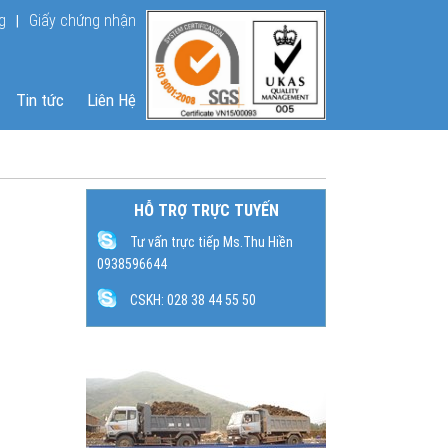
Đang online : 23
g
Giấy chứng nhận
|
Lượt truy cập : 600046
Tin tức
Liên Hệ
HỖ TRỢ TRỰC TUYẾN
Tư vấn trực tiếp Ms.Thu Hiền
0938596644
CSKH: 028 38 44 55 50