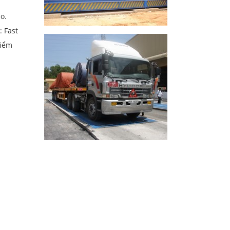
o.
: Fast
kiểm