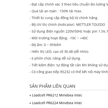
- Đạt cấp chính xác 3 theo tiêu chuẩn Đo lường 
- Quá tải an toàn : 150% tải max.
- Thiết bị cung cấp đồng bộ từ chính hãng
- Bộ chỉ thị chính (Indicator) METTLER TOLEDO
- Sử dụng điện nguồn 220V/50Hz hoặc pin 1.5V, h
- Môi trường hoạt động: -10C ~ +40C
- Độ ẩm: 0 ~ 95%RH
- Hiển thị LED, cao số 30.48 (dễ nhìn)
- 6 phím chức năng dễ sử dụng.
- Tiết kiệm điện: tự động tắt cân khi không sử d
- Có cổng giao tiếp RS232 có thể kết nối máy tín
SẢN PHẨM LIÊN QUAN
» Loadcell PR6212 Minebea Intec
» Loadcell PR6224 Minebea Intec