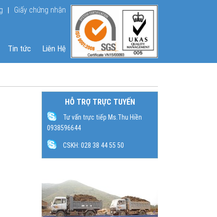
Đang online : 163
g
Giấy chứng nhận
|
Lượt truy cập : 600508
Tin tức
Liên Hệ
HỖ TRỢ TRỰC TUYẾN
Tư vấn trực tiếp Ms.Thu Hiền
0938596644
CSKH: 028 38 44 55 50