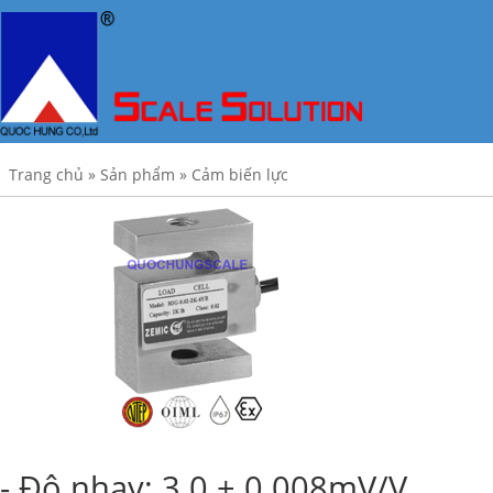
Trang chủ
»
Sản phẩm
»
Cảm biến lực
- Độ nhạy: 3.0 ± 0.008mV/V